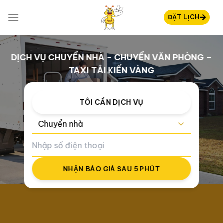
Chuyển
đến
ĐẶT LỊCH
nội
dung
DỊCH VỤ CHUYỂN NHÀ – CHUYỂN VĂN PHÒNG –
TAXI TẢI KIẾN VÀNG
TÔI CẦN DỊCH VỤ
NHẬN BÁO GIÁ SAU 5 PHÚT