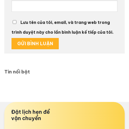
Lưu tên của tôi, email, và trang web trong
trình duyệt này cho lần bình luận kế tiếp của tôi.
Tin nổi bật
Đặt lịch hẹn để
vận chuyển