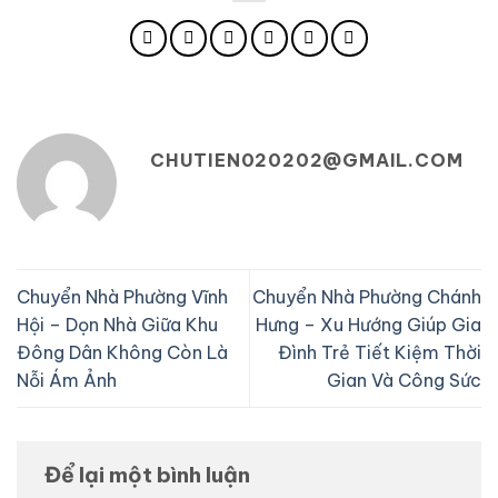
CHUTIEN020202@GMAIL.COM
Chuyển Nhà Phường Vĩnh
Chuyển Nhà Phường Chánh
Hội – Dọn Nhà Giữa Khu
Hưng – Xu Hướng Giúp Gia
Đông Dân Không Còn Là
Đình Trẻ Tiết Kiệm Thời
Nỗi Ám Ảnh
Gian Và Công Sức
Để lại một bình luận