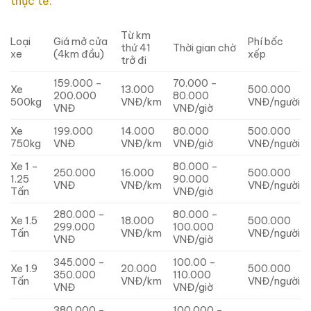
thực tế:
Từ km
Loại
Giá mở cửa
Phí bốc
thứ 41
Thời gian chờ
xe
(4km đầu)
xếp
trở đi
159.000 –
70.000 –
Xe
13.000
500.000
200.000
80.000
500kg
VNĐ/km
VNĐ/người
VNĐ
VNĐ/giờ
Xe
199.000
14.000
80.000
500.000
750kg
VNĐ
VNĐ/km
VNĐ/giờ
VNĐ/người
Xe 1 –
80.000 –
250.000
16.000
500.000
1.25
90.000
VNĐ
VNĐ/km
VNĐ/người
Tấn
VNĐ/giờ
280.000 –
80.000 –
Xe 1.5
18.000
500.000
299.000
100.000
Tấn
VNĐ/km
VNĐ/người
VNĐ
VNĐ/giờ
345.000 –
100.00 –
Xe 1.9
20.000
500.000
350.000
110.000
Tấn
VNĐ/km
VNĐ/người
VNĐ
VNĐ/giờ
380.000 –
100.000 –