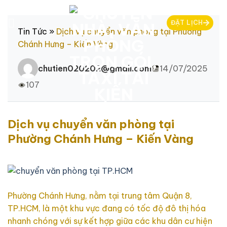
Chuyển
đến
ĐẶT LỊCH
nội
Tin Tức
»
Dịch vụ chuyển văn phòng tại Phường
dung
Chánh Hưng – Kiến Vàng
chutien020202@gmail.com
14/07/2025
107
Dịch vụ chuyển văn phòng tại
Phường Chánh Hưng – Kiến Vàng
Phường Chánh Hưng, nằm tại trung tâm Quận 8,
TP.HCM, là một khu vực đang có tốc độ đô thị hóa
nhanh chóng với sự kết hợp giữa các khu dân cư hiện