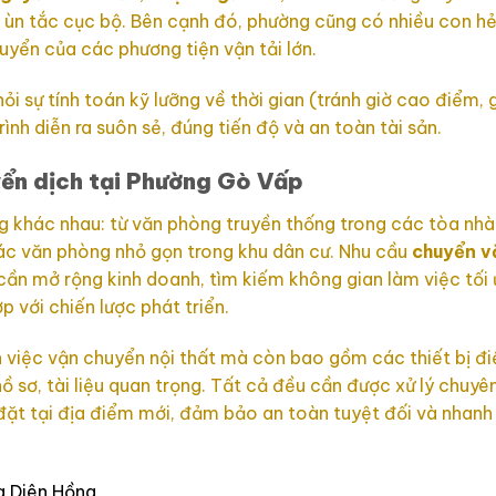
ra ùn tắc cục bộ. Bên cạnh đó, phường cũng có nhiều con h
uyển của các phương tiện vận tải lớn.
ỏi sự tính toán kỹ lưỡng về thời gian (tránh giờ cao điểm,
ình diễn ra suôn sẻ, đúng tiến độ và an toàn tài sản.
yển dịch tại Phường Gò Vấp
g khác nhau: từ văn phòng truyền thống trong các tòa nhà
các văn phòng nhỏ gọn trong khu dân cư. Nhu cầu
chuyển v
cần mở rộng kinh doanh, tìm kiếm không gian làm việc tối 
 với chiến lược phát triển.
n việc vận chuyển nội thất mà còn bao gồm các thiết bị đi
ồ sơ, tài liệu quan trọng. Tất cả đều cần được xử lý chuyê
đặt tại địa điểm mới, đảm bảo an toàn tuyệt đối và nhan
g Diên Hồng