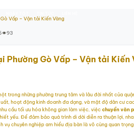
NGÀY TỐT
TIN TỨC
LIÊN HỆ
 Gò Vấp – Vận tải Kiến Vàng
5
93
ại Phường Gò Vấp – Vận tải Kiến
t trong những phường trung tâm và lâu đời nhất của quận
m uất, hoạt động kinh doanh đa dạng, và mật độ dân cư cao
hu cầu tối ưu hóa không gian làm việc, việc
chuyển văn 
iết yếu. Để đảm bảo quá trình di dời diễn ra thuận lợi, nh
h vụ chuyên nghiệp am hiểu địa bàn là vô cùng quan trọng