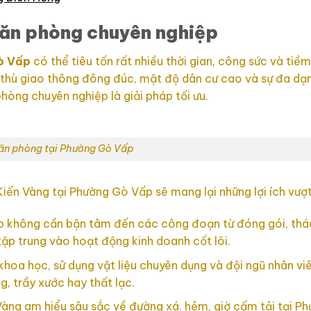
 văn phòng chuyên nghiệp
ò Vấp
có thể tiêu tốn rất nhiều thời gian, công sức và tiề
c thù giao thông đông đúc, mật độ dân cư cao và sự đa dạ
hòng chuyên nghiệp là giải pháp tối ưu.
ăn phòng tại Phường Gò Vấp
iến Vàng tại Phường Gò Vấp sẽ mang lại những lợi ích vượt 
 không cần bận tâm đến các công đoạn từ đóng gói, tháo
ập trung vào hoạt động kinh doanh cốt lõi.
khoa học, sử dụng vật liệu chuyên dụng và đội ngũ nhân vi
g, trầy xước hay thất lạc.
àng am hiểu sâu sắc về đường xá, hẻm, giờ cấm tải tại P