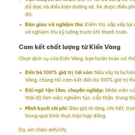
đồ đạc và điều kiện đường sá. Xe được điều phố
độ.
Bàn giao và nghiệm thu:
Kiểm tra, sắp xếp lại
và nghiệm thu kỹ lưỡng trước khi thanh toán.
Cam kết chất lượng từ Kiến Vàng
Chọn dịch vụ của Kiến Vàng, bạn hoàn toàn có thể
Đền bù 100% giá trị tài sản:
Nếu xảy ra hư hỏn
Vàng, chúng tôi cam kết đền bù 100% giá trị t
Đội ngũ tận tâm, chuyên nghiệp:
Nhân viên củ
thái độ làm việc nghiêm túc, cẩn thận, trung th
Minh bạch chi phí:
Báo giá rõ ràng, chi tiết, tr
trong quá trình thực hiện hợp đồng.
Dạ, xin chào anh/chị.