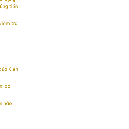
úng tiến
kiểm tra
của Kiến
n, có
ẩn nào