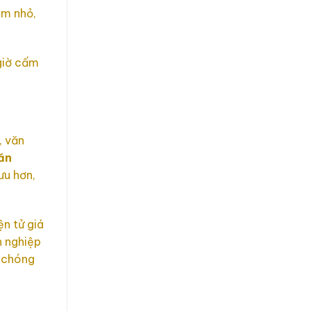
ẻm nhỏ,
 giờ cấm
, văn
ăn
ưu hơn,
ện tử giá
n nghiệp
h chóng