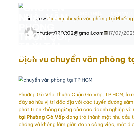
Chuyển
đến
GIỚI THIỆU
DỊCH VỤ
nội
Tin Tức
»
Dịch vụ chuyển văn phòng tại Phường
dung
chutien020202@gmail.com
17/07/202
Dịch vụ chuyển văn phòng t
Phường Gò Vấp, thuộc Quận Gò Vấp, TP.HCM, là mộ
đây sở hữu vị trí đắc địa với các tuyến đường sầ
phát triển không ngừng của các doanh nghiệp và n
tại Phường Gò Vấp
đang trở thành một nhu cầu th
chóng và không làm gián đoạn công việc, một dịc