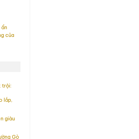
m ẩn
ng của
trội:
 lắp,
ên giàu
hường Gò