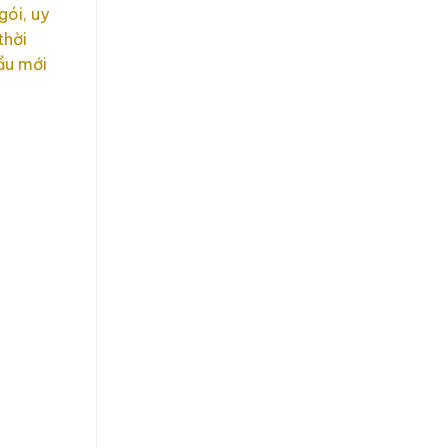
gói, uy
thời
ầu mới