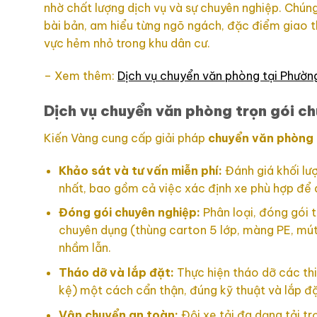
nhờ chất lượng dịch vụ và sự chuyên nghiệp. Chúng
bài bản, am hiểu từng ngõ ngách, đặc điểm giao 
vực hẻm nhỏ trong khu dân cư.
– Xem thêm:
Dịch vụ chuyển văn phòng tại Phườn
Dịch vụ chuyển văn phòng trọn gói c
Kiến Vàng cung cấp giải pháp
chuyển văn phòng 
Khảo sát và tư vấn miễn phí:
Đánh giá khối lượ
nhất, bao gồm cả việc xác định xe phù hợp để 
Đóng gói chuyên nghiệp:
Phân loại, đóng gói tà
chuyên dụng (thùng carton 5 lớp, màng PE, mú
nhầm lẫn.
Tháo dỡ và lắp đặt:
Thực hiện tháo dỡ các thiế
kệ) một cách cẩn thận, đúng kỹ thuật và lắp đặ
Vận chuyển an toàn:
Đội xe tải đa dạng tải t