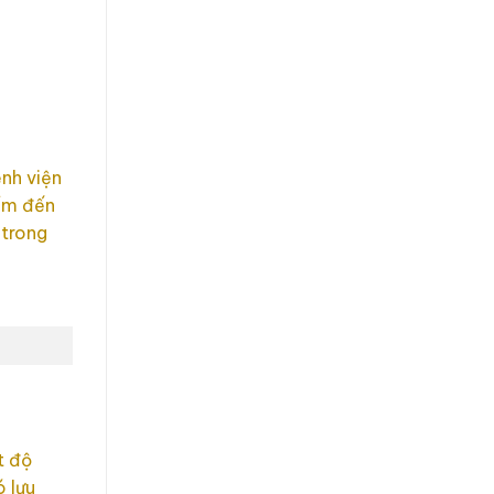
ệnh viện
iểm đến
 trong
t độ
 lưu