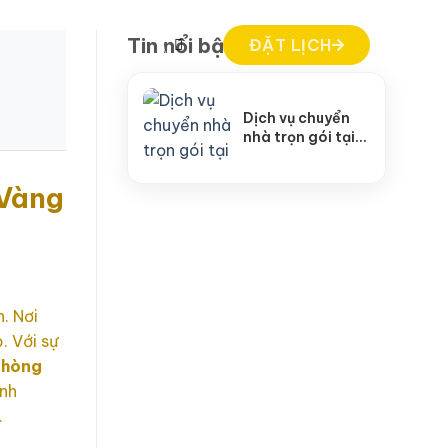
Tin nổi bật
ĐẶT LỊCH
Dịch vụ chuyển
nhà trọn gói tại
Việt Trì cao cấp
nhất
 Vàng
. Nơi
. Với sự
phòng
anh
.