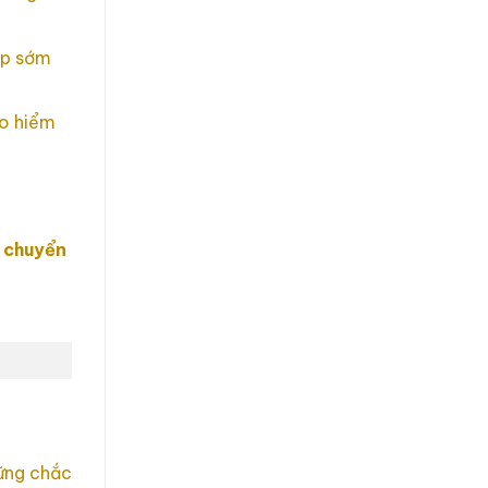
ệp sớm
ảo hiểm
ụ
chuyển
vững chắc