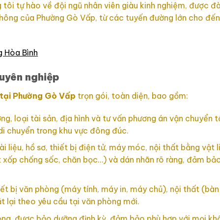
 tôi tự hào về đội ngũ nhân viên giàu kinh nghiệm, được đ
thông của Phường Gò Vấp, từ các tuyến đường lớn cho đến
g Hòa Bình
huyên nghiệp
tại Phường Gò Vấp
trọn gói, toàn diện, bao gồm:
ng, loại tài sản, địa hình và tư vấn phương án vận chuyển t
di chuyển trong khu vực đông đúc.
i liệu, hồ sơ, thiết bị điện tử, máy móc, nội thất bằng vật l
t xốp chống sốc, chăn bọc…) và dán nhãn rõ ràng, đảm bả
t bị văn phòng (máy tính, máy in, máy chủ), nội thất (bàn 
t lại theo yêu cầu tại văn phòng mới.
rọng, được bảo dưỡng định kỳ, đảm bảo phù hợp với mọi khố