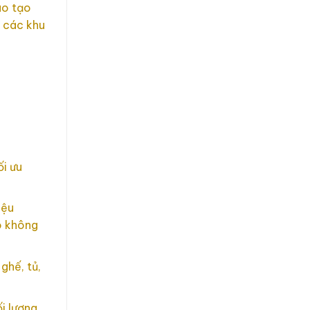
ào tạo
 các khu
ối ưu
iệu
o không
ghế, tủ,
i lượng