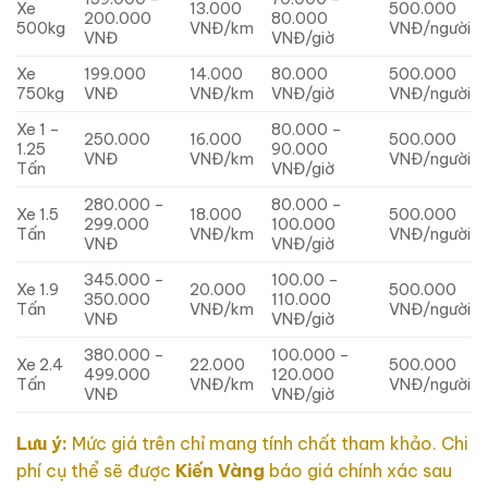
Xe
13.000
500.000
200.000
80.000
500kg
VNĐ/km
VNĐ/người
VNĐ
VNĐ/giờ
Xe
199.000
14.000
80.000
500.000
750kg
VNĐ
VNĐ/km
VNĐ/giờ
VNĐ/người
Xe 1 –
80.000 –
250.000
16.000
500.000
1.25
90.000
VNĐ
VNĐ/km
VNĐ/người
Tấn
VNĐ/giờ
280.000 –
80.000 –
Xe 1.5
18.000
500.000
299.000
100.000
Tấn
VNĐ/km
VNĐ/người
VNĐ
VNĐ/giờ
345.000 –
100.00 –
Xe 1.9
20.000
500.000
350.000
110.000
Tấn
VNĐ/km
VNĐ/người
VNĐ
VNĐ/giờ
380.000 –
100.000 –
Xe 2.4
22.000
500.000
499.000
120.000
Tấn
VNĐ/km
VNĐ/người
VNĐ
VNĐ/giờ
Lưu ý:
Mức giá trên chỉ mang tính chất tham khảo. Chi
phí cụ thể sẽ được
Kiến Vàng
báo giá chính xác sau