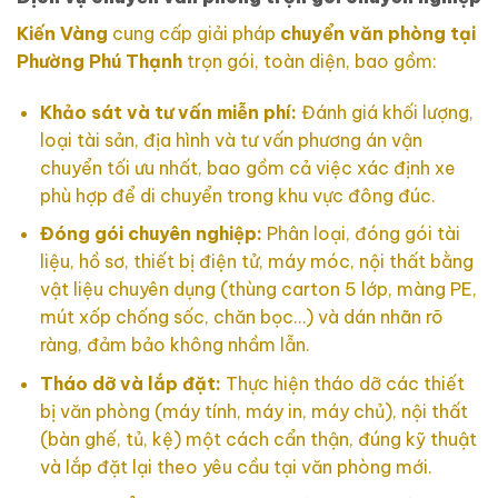
Kiến Vàng
cung cấp giải pháp
chuyển văn phòng tại
Phường Phú Thạnh
trọn gói, toàn diện, bao gồm:
Khảo sát và tư vấn miễn phí:
Đánh giá khối lượng,
loại tài sản, địa hình và tư vấn phương án vận
chuyển tối ưu nhất, bao gồm cả việc xác định xe
phù hợp để di chuyển trong khu vực đông đúc.
Đóng gói chuyên nghiệp:
Phân loại, đóng gói tài
liệu, hồ sơ, thiết bị điện tử, máy móc, nội thất bằng
vật liệu chuyên dụng (thùng carton 5 lớp, màng PE,
mút xốp chống sốc, chăn bọc…) và dán nhãn rõ
ràng, đảm bảo không nhầm lẫn.
Tháo dỡ và lắp đặt:
Thực hiện tháo dỡ các thiết
bị văn phòng (máy tính, máy in, máy chủ), nội thất
(bàn ghế, tủ, kệ) một cách cẩn thận, đúng kỹ thuật
và lắp đặt lại theo yêu cầu tại văn phòng mới.