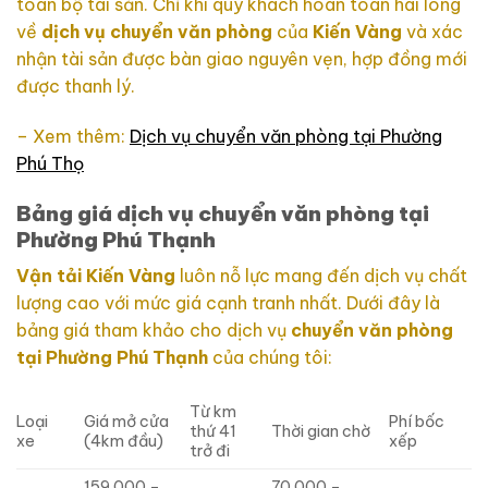
toàn bộ tài sản. Chỉ khi quý khách hoàn toàn hài lòng
về
dịch vụ chuyển văn phòng
của
Kiến Vàng
và xác
nhận tài sản được bàn giao nguyên vẹn, hợp đồng mới
được thanh lý.
– Xem thêm:
Dịch vụ chuyển văn phòng tại Phường
Phú Thọ
Bảng giá dịch vụ chuyển văn phòng tại
Phường Phú Thạnh
Vận tải Kiến Vàng
luôn nỗ lực mang đến dịch vụ chất
lượng cao với mức giá cạnh tranh nhất. Dưới đây là
bảng giá tham khảo cho dịch vụ
chuyển văn phòng
tại Phường Phú Thạnh
của chúng tôi:
Từ km
Loại
Giá mở cửa
Phí bốc
thứ 41
Thời gian chờ
xe
(4km đầu)
xếp
trở đi
159.000 –
70.000 –