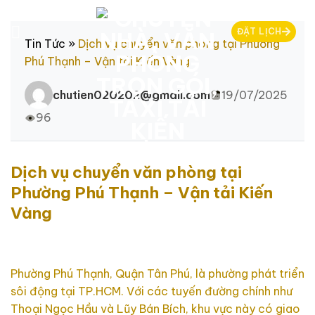
Chuyển
đến
ĐẶT LỊCH
nội
Tin Tức
»
Dịch vụ chuyển văn phòng tại Phường
dung
Phú Thạnh – Vận tải Kiến Vàng
chutien020202@gmail.com
19/07/2025
96
Dịch vụ chuyển văn phòng tại
Phường Phú Thạnh – Vận tải Kiến
Vàng
Phường Phú Thạnh, Quận Tân Phú, là phường phát triển
sôi động tại TP.HCM. Với các tuyến đường chính như
Thoại Ngọc Hầu và Lũy Bán Bích, khu vực này có giao