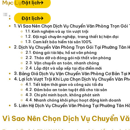
Mục Lục
Đặt lịch
Đặt lịch
Vì Sao Nên Chọn Dịch Vụ Chuyển Văn Phòng Trọn Gói 
Kinh nghiệm và uy tín vượt trội
Đội ngũ chuyên nghiệp, trang thiết bị hiện đại
Cam kết bảo hiểm tài sản 100%
Dịch Vụ Chuyển Văn Phòng Trọn Gói Tại Phường Tân 
Đóng gói tài liệu, hồ sơ văn phòng
Tháo dỡ và đóng gói nội thất văn phòng
Vận chuyển an toàn, nhanh chóng
Lắp đặt và sắp xếp tại địa điểm mới
Bảng Giá Dịch Vụ Vận Chuyển Văn Phòng Cơ Bản Tại 
Lợi Ích Vượt Trội Khi Lựa Chọn Dịch Vụ Chuyển Văn P
Tiết kiệm thời gian và công sức tối đa
Đảm bảo an toàn tuyệt đối cho tài sản
Chi phí minh bạch, không phát sinh
Nhanh chóng khôi phục hoạt động kinh doanh
Liên Hệ Dịch Vụ Chuyển Văn Phòng Tại Phường Tân H
Vì Sao Nên Chọn Dịch Vụ Chuyển Vă