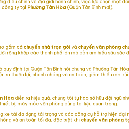
g điều chỉnh về địa giới hành chính, việc lựa chọn một đố
c công ty tại
Phường Tân Hòa
(Quận Tân Bình mới).
 bao gồm cả
chuyển nhà trọn gói
và
chuyển văn phòng ch
lưới rộng khắp các thành phố lớn mà còn am hiểu sâu sắc đ
à quy định tại Quận Tân Bình nói chung và Phường Tân Hòa
ễn ra thuận lợi, nhanh chóng và an toàn, giảm thiểu mọi rủi 
ân Hòa
diễn ra hiệu quả, chúng tôi tự hào sở hữu đội ngũ n
thiết bị, máy móc văn phòng cùng tài liệu quan trọng.
xe tải đa dạng tải trọng và các công cụ hỗ trợ hiện đại 
hóng và an toàn tối đa, đặc biệt khi
chuyển văn phòng t