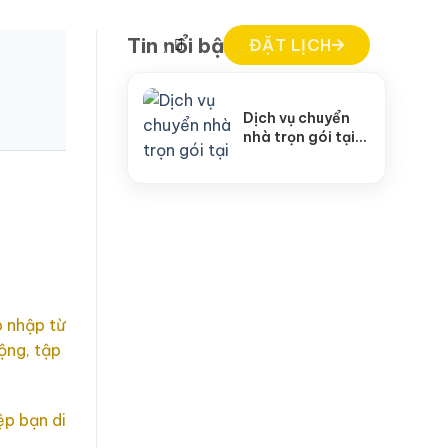
Tin nổi bật
ĐẶT LỊCH
Dịch vụ chuyển
nhà trọn gói tại
Việt Trì cao cấp
nhất
 nhập từ
ộng, tập
ệp bạn di