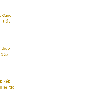
, đúng
, trầy
g thạo
. Sắp
ắp xếp
h sẽ rác