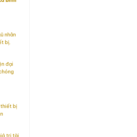
Xã Bình
gũ nhân
t bị,
ện đại
 chóng
thiết bị
ần
 trị tài