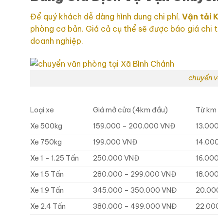
Để quý khách dễ dàng hình dung chi phí,
Vận tải
K
phòng cơ bản. Giá cả cụ thể sẽ được báo giá chi t
doanh nghiệp.
chuyển v
Loại xe
Giá mở cửa (4km đầu)
Từ km 
Xe 500kg
159.000 – 200.000 VNĐ
13.00
Xe 750kg
199.000 VNĐ
14.00
Xe 1 – 1.25 Tấn
250.000 VNĐ
16.00
Xe 1.5 Tấn
280.000 – 299.000 VNĐ
18.00
Xe 1.9 Tấn
345.000 – 350.000 VNĐ
20.00
Xe 2.4 Tấn
380.000 – 499.000 VNĐ
22.00