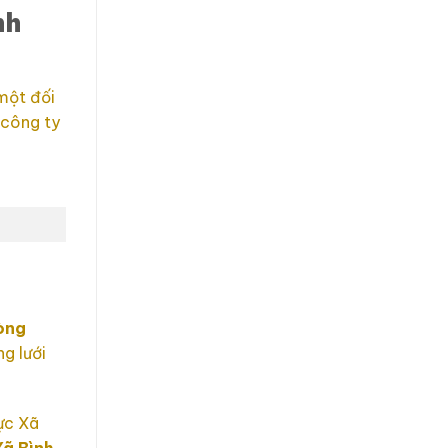
nh
một đối
 công ty
òng
g lưới
ực Xã