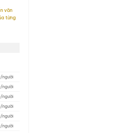
ển văn
ủa từng
/người
/người
/người
/người
/người
/người