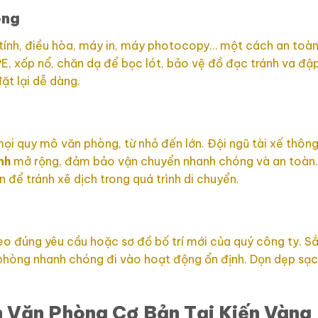
òng
 tính, điều hòa, máy in, máy photocopy… một cách an toàn
E, xốp nổ, chăn dạ để bọc lót, bảo vệ đồ đạc tránh va đập
ặt lại dễ dàng.
 mọi quy mô văn phòng, từ nhỏ đến lớn. Đội ngũ tài xế thôn
nh
mở rộng, đảm bảo vận chuyển nhanh chóng và an toàn
để tránh xê dịch trong quá trình di chuyển.
theo đúng yêu cầu hoặc sơ đồ bố trí mới của quý công ty. S
ăn phòng nhanh chóng đi vào hoạt động ổn định. Dọn dẹp sạc
 Văn Phòng Cơ Bản Tại Kiến Vàng