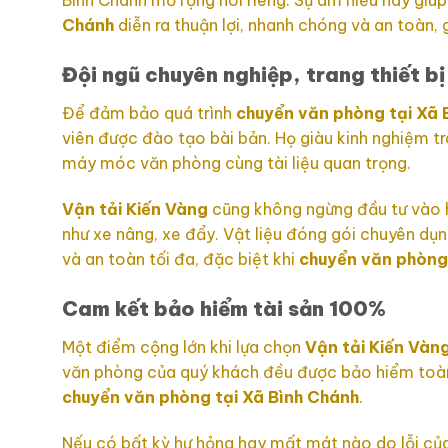
Bình Chánh mở rộng nói riêng. Sự am hiểu này giú
Chánh
diễn ra thuận lợi, nhanh chóng và an toàn, g
Đội ngũ chuyên nghiệp, trang thiết bị
Để đảm bảo quá trình
chuyển văn phòng tại Xã 
viên được đào tạo bài bản. Họ giàu kinh nghiệm tr
máy móc văn phòng cùng tài liệu quan trọng.
Vận tải Kiến Vàng
cũng không ngừng đầu tư vào hệ
như xe nâng, xe đẩy. Vật liệu đóng gói chuyên dụ
và an toàn tối đa, đặc biệt khi
chuyển văn phòng 
Cam kết bảo hiểm tài sản 100%
Một điểm cộng lớn khi lựa chọn
Vận tải Kiến Vàn
văn phòng của quý khách đều được bảo hiểm toàn d
chuyển văn phòng tại Xã Bình Chánh
.
Nếu có bất kỳ hư hỏng hay mất mát nào do lỗi củ