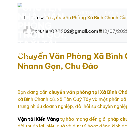
Chuyển
đến
GIỚI THIỆU
DỊCH VỤ
nội
Tin Tức
»
Chuyển Văn Phòng Xã Bình Chánh Cùn
dung
chutien020202@gmail.com
12/07/202
Chuyển Văn Phòng Xã Bình 
Nhanh Gọn, Chu Đáo
Bạn đang cần
chuyển văn phòng tại Xã Bình Ch
xã Bình Chánh cũ, xã Tân Quý Tây và một phần xã 
trung nhiều doanh nghiệp, đòi hỏi sự chuyên nghiệp
Vận tải Kiến Vàng
tự hào mang đến giải pháp
ch
dời thuận lợi, hiệu quả và duy trì hoạt động kinh d