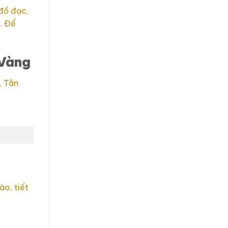
 đồ đạc,
. Để
 Vàng
, Tân
ào, tiết