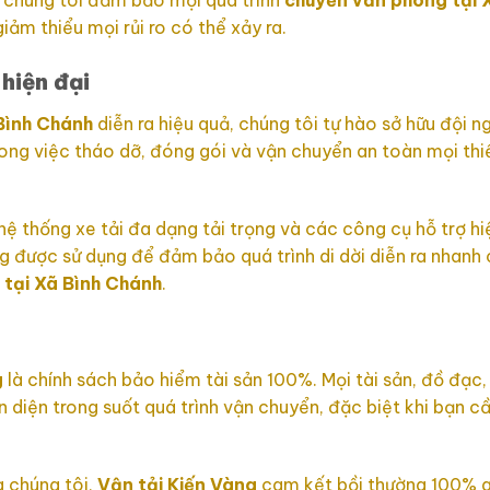
p chúng tôi đảm bảo mọi quá trình
chuyển văn phòng tại 
iảm thiểu mọi rủi ro có thể xảy ra.
 hiện đại
Bình Chánh
diễn ra hiệu quả, chúng tôi tự hào sở hữu đội n
ong việc tháo dỡ, đóng gói và vận chuyển an toàn mọi thiế
 thống xe tải đa dạng tải trọng và các công cụ hỗ trợ hi
ng được sử dụng để đảm bảo quá trình di dời diễn ra nhanh
tại Xã Bình Chánh
.
g
là chính sách bảo hiểm tài sản 100%. Mọi tài sản, đồ đạc, 
iện trong suốt quá trình vận chuyển, đặc biệt khi bạn c
a chúng tôi,
Vận tải Kiến Vàng
cam kết bồi thường 100% giá