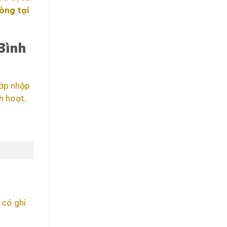
òng tại
Bình
sáp nhập
h hoạt,
 có ghi