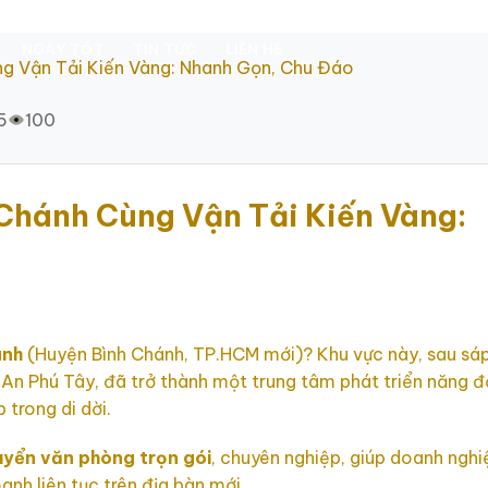
NGÀY TỐT
TIN TỨC
LIÊN HỆ
g Vận Tải Kiến Vàng: Nhanh Gọn, Chu Đáo
5
100
Chánh Cùng Vận Tải Kiến Vàng:
ánh
(Huyện Bình Chánh, TP.HCM mới)? Khu vực này, sau sáp
An Phú Tây, đã trở thành một trung tâm phát triển năng đ
 trong di dời.
uyển văn phòng trọn gói
, chuyên nghiệp, giúp doanh nghi
oanh liên tục trên địa bàn mới.